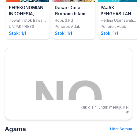
PEREKONOMIAN
Dasar-Dasar
PAJAK
INDONESIA,
Ekonomi Islam
PENGHASILAN
FAKTA,
EKONOMI
Towaf Totok Irawan
Robi, S.Pd
Herlina Utamawati,
SE., ME.
S.Tr.Ak,dkk
TANTANGAN DAN
DIGITAL
UNPAK PRESS
Penerbit Adab
Penerbit Adab
KEBIJAKAN
Stok: 1/1
Stok: 1/1
Stok: 1/1
Klik disini untuk menuju ke:
#
Agama
Lihat Semua