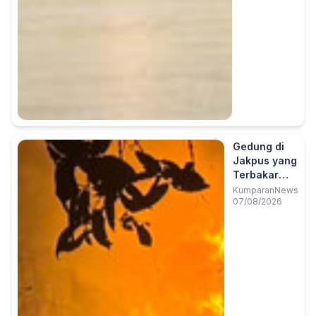
Gedung di
Jakpus yang
Terbakar
Ternyata
KumparanNews
07/08/2026
Kantor
Bapenda
DKI, Api
Masih
Berkobar