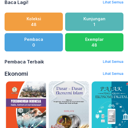
Baca Lagi!
Lihat Semua
Koleksi
Kunjungan
48
1
Pembaca
Exemplar
0
48
Pembaca Terbaik
Lihat Semua
Ekonomi
Lihat Semua