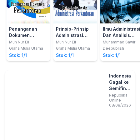
Penanganan
Prinsip-Prinsip
Ilmu Administras
Dokumen
Administrasi
Dan Analisis
Perkantoran
Perkantoran
Kebijakan Publik
Muh Nur Eli
Muh Nur Eli
Muhammad Sawir
Konseptual Dan
Graha Mulia Utama
Graha Mulia Utama
Deepublish
Praktik
Stok: 1/1
Stok: 1/1
Stok: 1/1
Indonesia
Gagal ke
Semifinal
Piala AFF
Republika
Online
2026 Usai
08/08/2026
Ditahan
Imbang
Singapura
1-1