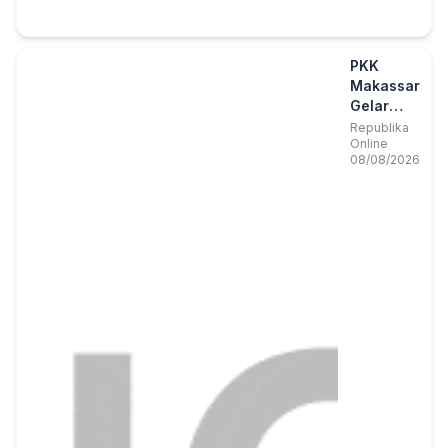
PKK
Makassar
Gelar
Kajian
Republika
Online
Islam
08/08/2026
Perkuat
Peran
Muslimah
Wujudkan
Keluarga
Tangguh