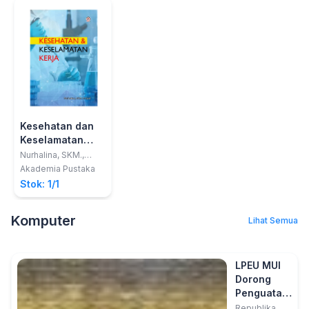
Kesehatan dan
Keselamatan
Kerja
Nurhalina, SKM.,
M.Epid.
Akademia Pustaka
Stok: 1/1
Komputer
Lihat Semua
LPEU MUI
Dorong
Penguatan
Tata Kelola
Republika