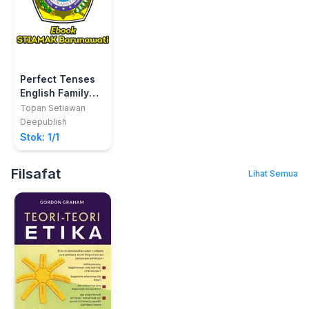
Perfect Tenses
English Family
(Learning English
Topan Setiawan
In Indonesian
Deepublish
Culture) Book 5
Stok: 1/1
Filsafat
Lihat Semua